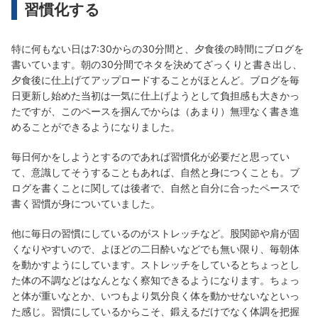
習慣化する
特に何もない日は7:30からの30分間と、夕食後の時間にブログを
書いています。朝の30分間でネタを決めてざっくりと書き出し、
夕食後に仕上げてアップロードすることがほとんど。ブログを毎
日更新し始めた当初は一気に仕上げようとして負担感も大きかっ
たですが、このペースを掴んでからは（あまり）無理なく書き進
めることができるようになりました。
毎日何かをしようとするのであれば習慣化が必要だと思ってい
て、意識してそうすることもあれば、自然と身につくことも。ブ
ログを書くことに関しては後者で、自然と自分に合ったペースで
書く習慣が身についていました。
他に毎日の習慣にしているのがストレッチなど。股関節や肩が固
くなりやすいので、よほどの二日酔いなどでも無い限り、毎朝体
を動かすようにしています。ストレッチをしているとちょっとし
た体の不調などはなんとなく察知できるようになります。ちょっ
と体が重いなとか、いつもより気分良く体を動かせないなといっ
た感じ。習慣にしているからこそ、鍛えるだけでなく体調を把握