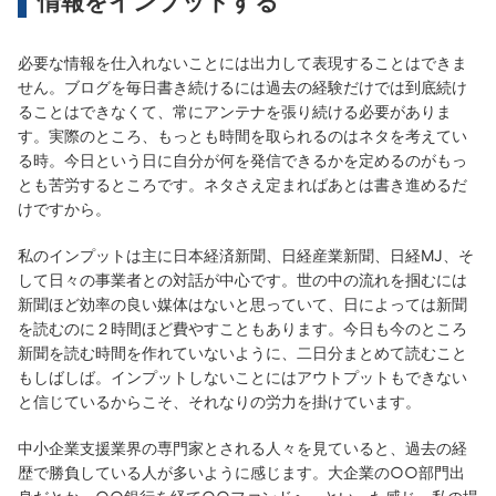
情報をインプットする
必要な情報を仕入れないことには出力して表現することはできま
せん。ブログを毎日書き続けるには過去の経験だけでは到底続け
ることはできなくて、常にアンテナを張り続ける必要がありま
す。実際のところ、もっとも時間を取られるのはネタを考えてい
る時。今日という日に自分が何を発信できるかを定めるのがもっ
とも苦労するところです。ネタさえ定まればあとは書き進めるだ
けですから。
私のインプットは主に日本経済新聞、日経産業新聞、日経MJ、そ
して日々の事業者との対話が中心です。世の中の流れを掴むには
新聞ほど効率の良い媒体はないと思っていて、日によっては新聞
を読むのに２時間ほど費やすこともあります。今日も今のところ
新聞を読む時間を作れていないように、二日分まとめて読むこと
もしばしば。インプットしないことにはアウトプットもできない
と信じているからこそ、それなりの労力を掛けています。
中小企業支援業界の専門家とされる人々を見ていると、過去の経
歴で勝負している人が多いように感じます。大企業の○○部門出