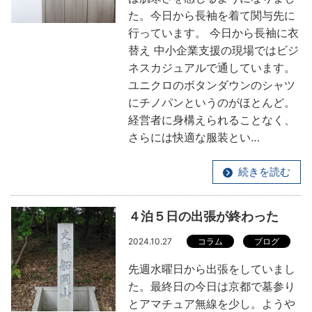
た。今日から長袖を着て関与先に
行っています。 今日から長袖に衣
替え 中小企業支援の現場ではビジ
ネスカジュアルで通しています。
ユニクロのボタンダウンのシャツ
にチノパンというのがほとんど。
経営者に身構えられることなく、
さらには快適な服装とい…
続きを読む
４泊５日の出張が終わった
2024.10.27
コラム
ブログ
先週水曜日から出張をしていまし
た。最終日の今日は京都で墓参り
とアマチュア無線を少し。ようや