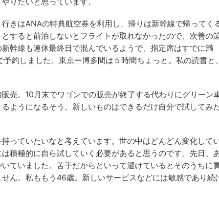
てやりたいと思っています。
行きはANAの特典航空券を利用し、帰りは新幹線で帰ってく
うとすると前泊しないとフライトが取れなかったので、次善の
の新幹線も連休最終日で混んでいるようで、指定席はすでに満
で予約しました。東京ー博多間は５時間ちょっと。私の読書と
販売。10月末でワゴンでの販売が終了する代わりにグリーン
きるようになるそう。新しいものはできるだけ自分で試してみ
を持っていたいなと考えています。世の中はどんどん変化して
には積極的に自ら試していく必要があると思うのです。先日、
やいていました。苦手だからといって避けているとそのうちに
せん。私ももう46歳。新しいサービスなどには敏感であり続