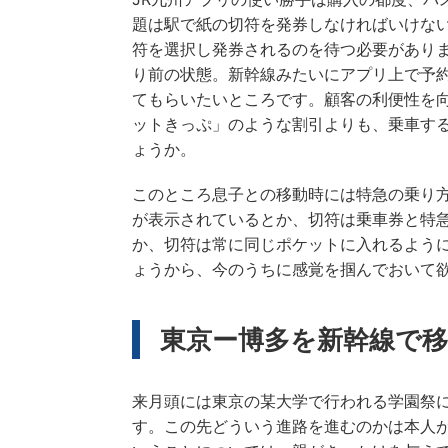
題は駅で紙の切符を発券しなければいけな
符を選択し発券されるのを待つ必要があり
り前の状態。新幹線みたいにアプリ上で予約
てもらいたいところです。顧客の利便性を
ットきっぷ」のような割引よりも、乗車す
ょうか。
このところ息子との移動時には特急の乗り
が表示されているとか、切符は乗車券と特
か、切符は常に同じポケットに入れるよう
ょうから、今のうちに感覚を掴んでおいて
東京ー博多を新幹線で
来月頭には東京の某大学で行われる学園祭
す。この先どういう進路を進むのかは本人