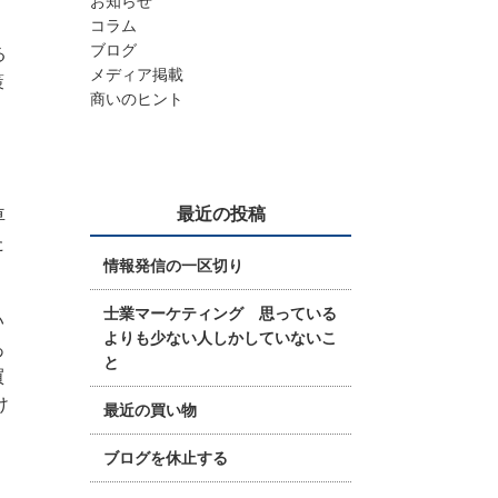
お知らせ
コラム
ブログ
る
メディア掲載
策
商いのヒント
、
最近の投稿
車
た
情報発信の一区切り
士業マーケティング 思っている
い
よりも少ない人しかしていないこ
あ
と
買
け
最近の買い物
ブログを休止する