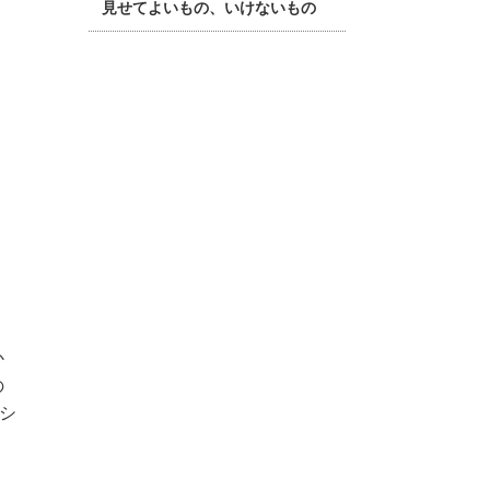
見せてよいもの、いけないもの
か
の
シ