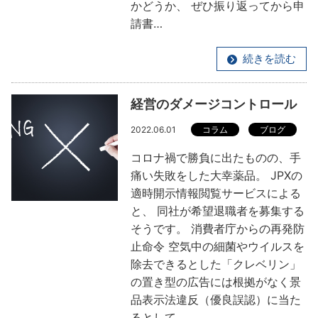
かどうか、 ぜひ振り返ってから申
請書…
続きを読む
経営のダメージコントロール
2022.06.01
コラム
ブログ
コロナ禍で勝負に出たものの、手
痛い失敗をした大幸薬品。 JPXの
適時開示情報閲覧サービスによる
と、 同社が希望退職者を募集する
そうです。 消費者庁からの再発防
止命令 空気中の細菌やウイルスを
除去できるとした「クレベリン」
の置き型の広告には根拠がなく景
品表示法違反（優良誤認）に当た
るとして…