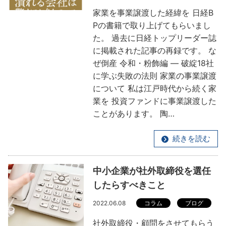
家業を事業譲渡した経緯を 日経B
Pの書籍で取り上げてもらいまし
た。 過去に日経トップリーダー誌
に掲載された記事の再録です。 な
ぜ倒産 令和・粉飾編 ― 破綻18社
に学ぶ失敗の法則 家業の事業譲渡
について 私は江戸時代から続く家
業を 投資ファンドに事業譲渡した
ことがあります。 陶…
続きを読む
中小企業が社外取締役を選任
したらすべきこと
2022.06.08
コラム
ブログ
社外取締役・顧問をさせてもらう