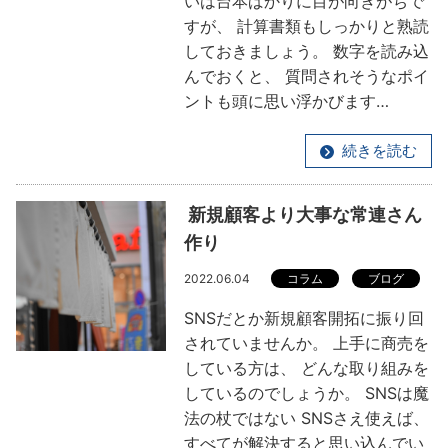
いは台本ばかりに目が向きがちで
すが、 計算書類もしっかりと熟読
しておきましょう。 数字を読み込
んでおくと、 質問されそうなポイ
ントも頭に思い浮かびます…
続きを読む
新規顧客より大事な常連さん
作り
2022.06.04
コラム
ブログ
SNSだとか新規顧客開拓に振り回
されていませんか。 上手に商売を
している方は、 どんな取り組みを
しているのでしょうか。 SNSは魔
法の杖ではない SNSさえ使えば、
すべてが解決すると思い込んでい