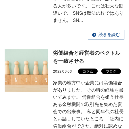
る人が多いです。 これは壮大な勘
違いで、 SNSは魔法の杖ではあり
ません。 SN…
続きを読む
労働組合と経営者のベクトル
を一致させる
2022.06.03
コラム
ブログ
家業の地方中小企業には労働組合
がありました。 その時の経験を書
いてみます。 労働組合を嫌う社長
ある金融機関の取引先を集めた宴
会での出来事。 私と同年代の社長
とお話ししていたところ 「社内に
労働組合ができた、絶対に認めな