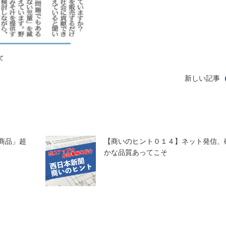
て
新しい記事
商品」超
【商いのヒント０１４】ネット発信、
かな品質あってこそ