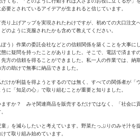
けても、「どのように行動すれば人さまのお役に立てるか」
に必要とされているアイデアが生まれると信じています。
売り上げアップを実現されたわけですが、初めての大口注文
。どのように克服されたかも含めて教えてください。
ぽう）作業の委託会社などとの信頼関係を築くことを大事に
状態に疑問を持ったことがありました。そこで、電話で済ます
、先方の信頼を得ることができました。私一人の作業では、納
の方の助けで無事に納品できました。
私だけが利益を得ようとするのでは無く、すべての関係者が「
ように「知足の心」で取り組むことが重要と知りました。
ますか？ みそ関連商品を販売するだけではなく、「社会に
す。
童」を減らしたいと考えています。野菜たっぷりのみそ汁を
向けて取り組み始めています。