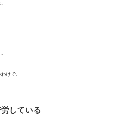
た」
す。
いわけで、
。
苦労している