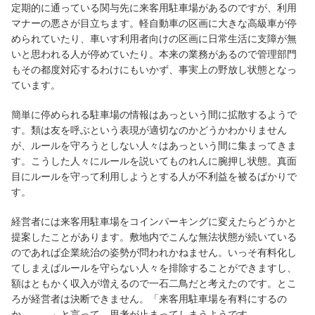
定期的に通っている関与先に来客用駐車場があるのですが、利用
マナーの悪さが目立ちます。軽自動車の区画に大きな高級車が停
められていたり、車いす利用者向けの区画に日常生活に支障が無
いと思われる人が停めていたり。本来の業務があるので管理部門
もその都度対応するわけにもいかず、事実上の野放し状態となっ
ています。
簡単に停められる駐車場の情報はあっという間に拡散するようで
す。類は友を呼ぶという表現が適切なのかどうかわかりません
が、ルールを守ろうとしない人々はあっという間に集まってきま
す。こうした人々にルールを説いてものれんに腕押し状態。真面
目にルールを守って利用しようとする人が不利益を被るばかりで
す。
経営者には来客用駐車場をコインパーキングに変えたらどうかと
提案したことがあります。敷地内でこんな無法状態が続いている
のであれば企業統治の姿勢が問われかねません。いっそ有料化し
てしまえばルールを守らない人々を排除することができますし、
額はともかく収入が増えるので一石二鳥だと考えたのです。とこ
ろが経営者は決断できません。「来客用駐車場を有料にするの
か、、、」と言って、思考が止まってしまうようです。