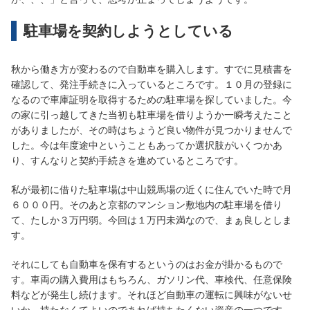
駐車場を契約しようとしている
秋から働き方が変わるので自動車を購入します。すでに見積書を
確認して、発注手続きに入っているところです。１０月の登録に
なるので車庫証明を取得するための駐車場を探していました。今
の家に引っ越してきた当初も駐車場を借りようか一瞬考えたこと
がありましたが、その時はちょうど良い物件が見つかりませんで
した。今は年度途中ということもあってか選択肢がいくつかあ
り、すんなりと契約手続きを進めているところです。
私が最初に借りた駐車場は中山競馬場の近くに住んでいた時で月
６０００円。そのあと京都のマンション敷地内の駐車場を借り
て、たしか３万円弱。今回は１万円未満なので、まぁ良しとしま
す。
それにしても自動車を保有するというのはお金が掛かるもので
す。車両の購入費用はもちろん、ガソリン代、車検代、任意保険
料などが発生し続けます。それほど自動車の運転に興味がないせ
いか、持たなくてよいのであれば持ちたくない資産の一つです。