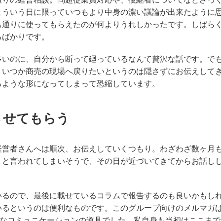
こういう日に限っていつもより中身の濃い議論が出来たように
も通りに使ってもらえたのが何よりうれしかったです。しばら
るばかりです。
多いのに、自分から断って廻っているなんて贅沢な話です。で
、いつか商売の現場へ戻りたいというのは隠さずにお伝えして
るような形になってしまって恐縮しています。
させてもらう
経営者さんへは順次、お伝えしていくつもり。わざわざ数ヶ月
」と言われてしまいそうで、その日が近づいてきてからお話し
いるので、最後に載せているコラムで報告するのも良いかもし
いるというのは便利なものです。このグループ向けのメルマガ
重なコミュニケーションの道具でした。私自身も当初はここまで