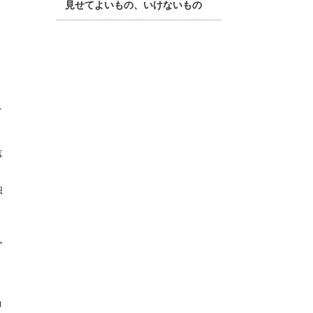
見せてよいもの、いけないもの
し
事
」
独
人
、
申