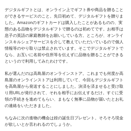
デジタルギフトとは、オンライン上でギフト券や商品を贈ること
ができるサービスのこと。先日初めて、デジタルギフトを贈りま
した。Amazonのギフトカードは購入したことがあるものの、実
態のある品物をデジタルギフトで贈るのは初めてです。お相手は
息子の英語の家庭教師をお願いしている方。ところが、オンライ
ンスキルシェアサービスを介して教えていただいているので個人
情報等のやり取りは禁止されています。そこでデジタルギフトで
なら、お互いに名前や住所等を伝えずに品物を贈ることができる
というので利用してみたわけです。
私が選んだのは高島屋のオンラインストア。これまでも何度か高
島屋のオンラインストアは利用していて、今回もデジタルギフト
を高島屋から発送することにしました。決済を済ませると受け取
り用URLが発行されて、それを相手にお伝えするだけ。すぐに受
領の手続きを進めてもらい、まもなく無事に品物が届いたとお礼
の連絡をいただきました。
ちなみに次の進物の機会は姪の誕生日プレゼント。そろそろ現金
が欲しいとか言われるのでしょうか。