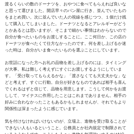
渡るくらいの数のドーナツを、おやつに食べてもらえれば良いな
と思って選びました。開店早々のパン屋に行き、並んでいたもの
をまとめ買い。次に並んでいた人の視線を感じつつ、１個だけ残
して購入してしまいました。ドーナツとなるとアレルギーがどう
とかあるとは思いますが、そこまで細かい事情はわからないので
自分が食べたいものをお渡しすることに。ここ何日か、この店の
ドーナツが食べたくて仕方なかったのです。何を差し上げるか迷
った時は、自分がいま食べたいものを選ぶことにしています。
お世話になった方へお礼の品物を差し上げるのには、タイミング
が大事。私は難しく考えずにすぐにお渡しするようにしていま
す。「受け取ってもらえるかな」「渡さなくても大丈夫かな」な
どと考えず、すぐに行動。自分が好きなものであれば相手も喜ん
でくれるはずと信じて、品物を用意します。こうして何かをお渡
しして、マイナスに作用したことはこれまでありません。相手の
好みに合わなかったこともあるかもしれませんが、それでもより
関係性は深まったように感じています。
気を付けなければいけないのが、立場上、進物を受け取ることが
できない人もいるということ。公務員とか社内規定で制限されて