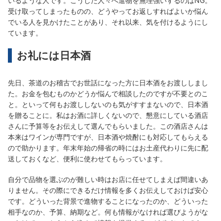
いるような人です。こうした人々へ進物を無理強いするのはNG。
受け取ってしまったものの、どうやってお返しすればよいか悩ん
でいる人を見かけたことがあり、それ以来、気を付けるようにし
ています。
お礼には日本酒
先日、茶道のお稽古でお世話になった方に日本酒をお渡ししまし
た。お金を包むものかどうか悩んで相談したのですが不要とのこ
と。といって何もお渡ししないのも気がすすまないので、日本酒
を贈ることに。私はお酒に詳しくないので、懇意にしている酒店
さんに予算等をお伝えして選んでもらいました。この酒店さんは
本来はワインが専門ですが、日本酒や焼酎にも対応してもらえる
ので助かります。年末年始の帰省の時にはお土産代わりに先に配
送しておくなど、便利に使わせてもらっています。
自分で品物を選ぶのが難しい時はお店に任せてしまえば間違いあ
りません。その際にできるだけ情報を多くお伝えしておけば安心
です。どういった背景で進物することになったのか、どういった
相手なのか、予算、納期など。何も情報がなければ選びようがな