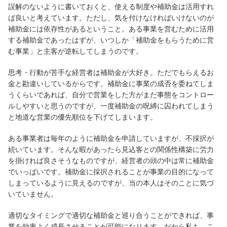
誤解のないように書いておくと、使える制度や補助金は活用すれ
ば良いと考えています。ただし、気を付けなければいけないのが
補助金には依存性があるということ。ある事業を営むために活用
する補助金であったはずが、いつしか「補助金をもらうために営
む事業」と主客が逆転してしまうのです。
思考・行動が苦手な経営者は補助金が大好き。ただでもらえるお
金と勘違いしているからです。補助金に事業の成否を委ねてしま
うくらいであれば、自分で営業をした方がまだ事態をコントロー
ルしやすいと思うのですが、一度補助金の呪縛に囚われてしまう
と地道な営業の優先順位を下げてしまいます。
ある事業者は毎年のように補助金を申請していますが、不採択が
続いています。そんな暇があったら見込客との関係性構築に労力
を掛ければ良さそうなものですが、経営者の頭の中は常に補助金
でいっぱいです。補助金に採択されることが事業の目的になって
しまっているように見えるのですが、当の本人はそのことに気づ
いていません。
適切なタイミングで適切な補助金と巡り合うことができれば、事
業を効率よく成長させることが可能になります。だから私も、こ