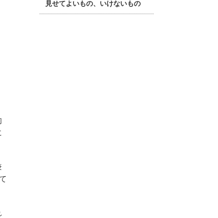
見せてよいもの、いけないもの
的
に
兼
て
れ