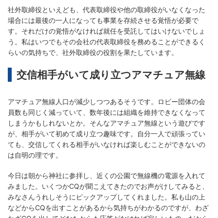
社外取締役といえども、代表取締役や他の取締役がいなくなった
場合には最後の一人になっても事業を存続させる覚悟が必要で
す。それだけの覚悟がなければ就任を受託してはいけないでしょ
う。私はいつでもその会社の代表取締役を務めることができるく
らいの気持ちで、社外取締役の役割を果たしています。
交信相手がいて成り立つアマチュア無線
アマチュア無線人口が減少しつつあるそうです。ロビー団体の会
員数も同じく減っていて、数年後には組織を維持できなくなって
しまうかもしれないとか。そんなアマチュア無線という遊びです
が、相手がいて初めて成り立つ趣味です。自分一人で頑張ってい
ても、交信してくれる相手がいなければ楽しむことができないの
は自明の理です。
今日は朝から神社に参拝し、近くの公園で無線機の電源を入れて
みました。いくつかCQが聞こえてきたのでお声がけしてみると、
みなさんうれしそうにピックアップしてくれました。私も山の上
などからCQを出すことがあるから気持ちがわかるのですが、わざ