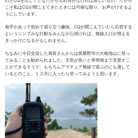
わざCQを出してどなたからも応答がなければ寂しいもの。だから
こそ私はCQが聞こえてきたときには可能な限り、お声がけするよ
うにしています。
相手があって初めて成り立つ趣味。CQが聞こえていたら応答する
というシンプルな行動をみんなが心掛ければ、無線人口が増える
きっかけになるかもしれません。
ちなみに今日交信した局長さんからは筑紫野市の大根地山に登っ
てみることを勧められました。天気が良いと有明海まで見渡すこ
とができるそうで、もちろんアマチュア無線で遊ぶのにも適して
いるとのこと。１２月に入ったら登ってみようと思います。