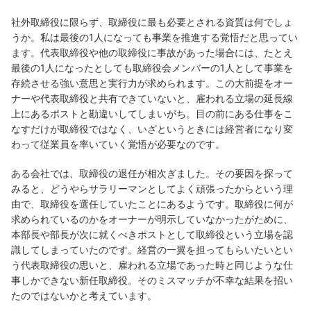
社外取締役に限らず、取締役に最も必要とされる資質は何でしょ
うか。私は最後の1人になっても事業を推進する覚悟だと思ってい
ます。代表取締役や他の取締役に事故があった場合には、たとえ
最後の1人になったとしても取締役会メンバーの1人として事業を
存続させる強い意思と実行力が求められます。この大前提をオー
ナーや代表取締役と共有できていないと、雇われる立場の延長線
上にあるポストと勘違いしてしまいがち。目の前にある仕事をこ
なすだけが取締役ではなく、いざというときには経営者になり変
わって従業員を率いていく覚悟が必要なのです。
ある会社では、取締役の退任が相次ぎました。その要因を探って
みると、どうやらサラリーマンとしてよく頑張ったからという理
由で、取締役を選任していたことにあるようです。取締役に何が
求められているのかをオーナーが明示していなかったがために、
本部長や部長が次に就くべきポストとして取締役という立場を認
識してしまっていたのです。経営の一翼を担ってもらいたいとい
う代表取締役の思いと、雇われる立場であった時と同じような仕
事しかできない新任取締役。そのミスマッチが不幸な結果を招い
たのではないかと考えています。