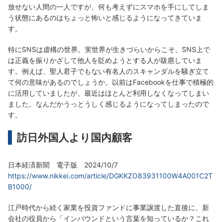
放せない人間の一人ですが、何も考えずにスマホを手にしてしま
う状態にあるのはちょっと怖いと感じるようになってきていま
す。
特にSNSは虚構の世界。実世界が生きづらいからこそ、SNS上で
は正義を振りかざして他人を貶めようとする人が跋扈していま
す。例えば、聖人君子でもない有名人のスキャンダルを騒ぎ立て
て何の意味があるのでしょうか。以前はFacebookを仕事で積極的
に活用していましたが、最近はほとんど利用しなくなってしまい
ました。なんだかうっとうしく感じるようになってしまったので
す。
訪日外国人より国内顧客
日本経済新聞 電子版 2024/10/7
https://www.nikkei.com/article/DGKKZO83931100W4A001C2T
B1000/
江戸時代から続く家業を投資ファンドに事業譲渡した直後に、新
会社の役員から「インバウンドという言葉を知っているか？これ