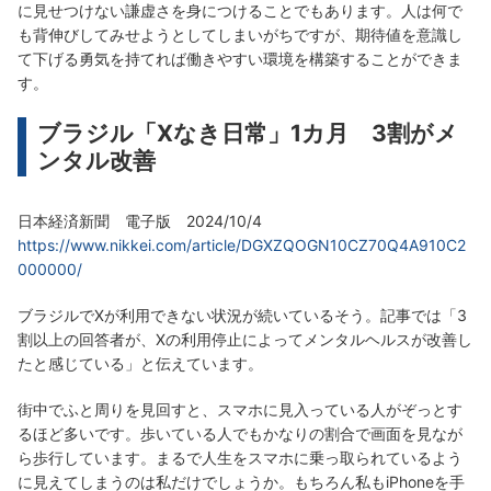
に見せつけない謙虚さを身につけることでもあります。人は何で
も背伸びしてみせようとしてしまいがちですが、期待値を意識し
て下げる勇気を持てれば働きやすい環境を構築することができま
す。
ブラジル「Xなき日常」1カ月 3割がメ
ンタル改善
日本経済新聞 電子版 2024/10/4
https://www.nikkei.com/article/DGXZQOGN10CZ70Q4A910C2
000000/
ブラジルでXが利用できない状況が続いているそう。記事では「3
割以上の回答者が、Xの利用停止によってメンタルヘルスが改善し
たと感じている」と伝えています。
街中でふと周りを見回すと、スマホに見入っている人がぞっとす
るほど多いです。歩いている人でもかなりの割合で画面を見なが
ら歩行しています。まるで人生をスマホに乗っ取られているよう
に見えてしまうのは私だけでしょうか。もちろん私もiPhoneを手