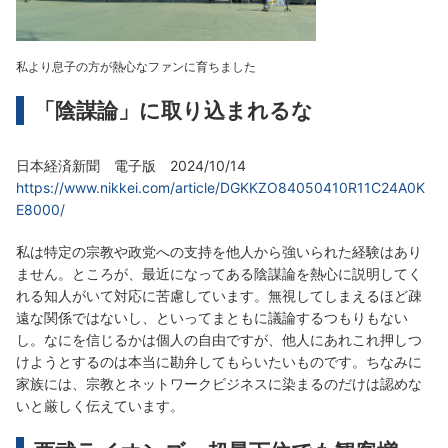
私より息子の方が熱心なファンに育ちました
「陰謀論」に取り込まれるな
日本経済新聞 電子版 2024/10/14
https://www.nikkei.com/article/DGKKZO84050410R11C24A0K
E8000/
私は特定の宗教や政党への支持を他人から強いられた経験はあり
ません。ところが、最近になってある陰謀論を熱心に説明してく
れる知人がいて対応に苦慮しています。無視してしまえるほど疎
遠な関係ではないし、といってまともに議論するつもりもない
し。なにを信じるかは個人の自由ですが、他人にあれこれ押しつ
けようとするのは本当に勘弁してもらいたいものです。ちなみに
家族には、宗教とネットワークビジネスに染まるのだけは認めな
いと厳しく伝えています。