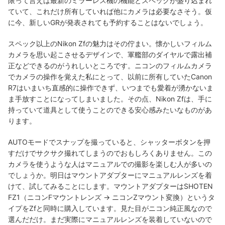
限って言えば最新のミラーレス機の機能とスペックが盛り込まれ
ていて、これだけ所有していれば他にカメラは必要なさそう。仮
に今、新しいGRが発表されても予約することはないでしょう。
スペック以上のNikon Zfの魅力はその佇まい。懐かしいフィルム
カメラを思い起こさせるデザインで、軍艦部のダイヤルで露出補
正などできるのがうれしいところです。ニコンのフィルムカメラ
でカメラの操作を覚えた私にとって、以前に所有していたCanon
R7はいまいち直感的に操作できず、いつまでも愛着が湧かないま
ま手放すことになってしまいました。その点、Nikon Zfは、手に
持っていて道具として使うことのできる安心感みたいなものがあ
ります。
AUTOモードでスナップを撮っていると、シャッターボタンを押
すだけでサクサク撮れてしまうのでおもしろくありません。この
カメラを使うような人はマニュアルでの撮影を楽しむ人が多いの
でしょうか。明日はマウントアダプターにマニュアルレンズを着
けて、試してみることにします。マウントアダプターはSHOTEN
FZ1（ニコンFマウントレンズ → ニコンZマウント変換）というタ
イプをZfと同時に購入しています。見た目がニコン純正風なので
選んだだけ。まだ実際にマニュアルレンズを装着していないので