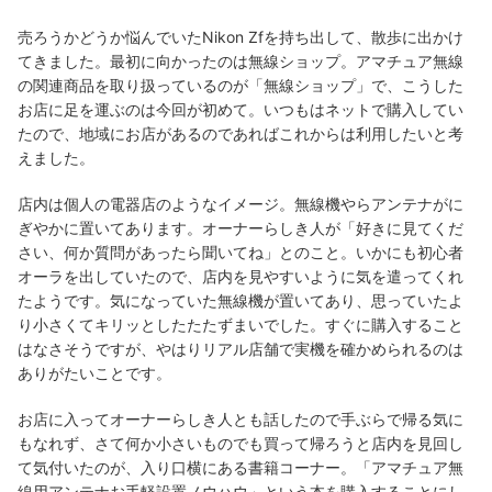
売ろうかどうか悩んでいたNikon Zfを持ち出して、散歩に出かけ
てきました。最初に向かったのは無線ショップ。アマチュア無線
の関連商品を取り扱っているのが「無線ショップ」で、こうした
お店に足を運ぶのは今回が初めて。いつもはネットで購入してい
たので、地域にお店があるのであればこれからは利用したいと考
えました。
店内は個人の電器店のようなイメージ。無線機やらアンテナがに
ぎやかに置いてあります。オーナーらしき人が「好きに見てくだ
さい、何か質問があったら聞いてね」とのこと。いかにも初心者
オーラを出していたので、店内を見やすいように気を遣ってくれ
たようです。気になっていた無線機が置いてあり、思っていたよ
り小さくてキリッとしたたたずまいでした。すぐに購入すること
はなさそうですが、やはりリアル店舗で実機を確かめられるのは
ありがたいことです。
お店に入ってオーナーらしき人とも話したので手ぶらで帰る気に
もなれず、さて何か小さいものでも買って帰ろうと店内を見回し
て気付いたのが、入り口横にある書籍コーナー。「アマチュア無
線用アンテナお手軽設置ノウハウ」という本を購入することにし