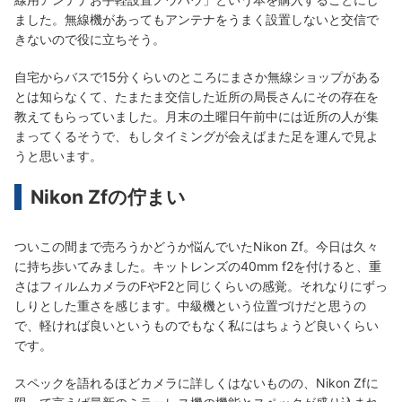
ました。無線機があってもアンテナをうまく設置しないと交信で
きないので役に立ちそう。
自宅からバスで15分くらいのところにまさか無線ショップがある
とは知らなくて、たまたま交信した近所の局長さんにその存在を
教えてもらっていました。月末の土曜日午前中には近所の人が集
まってくるそうで、もしタイミングが会えばまた足を運んで見よ
うと思います。
Nikon Zfの佇まい
ついこの間まで売ろうかどうか悩んでいたNikon Zf。今日は久々
に持ち歩いてみました。キットレンズの40mm f2を付けると、重
さはフィルムカメラのFやF2と同じくらいの感覚。それなりにずっ
しりとした重さを感じます。中級機という位置づけだと思うの
で、軽ければ良いというものでもなく私にはちょうど良いくらい
です。
スペックを語れるほどカメラに詳しくはないものの、Nikon Zfに