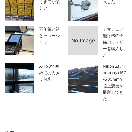
うまでが楽
入した
しい
万年筆と袴
アマチュア
とラガーシ
無線機の予
No Image
ャツ
備バッテリ
ーを購入し
た
X-T50で初
Nikon ZfとT
めてのカメ
amronの150
ラ散歩
-500mmで
陸上競技を
撮影してき
た