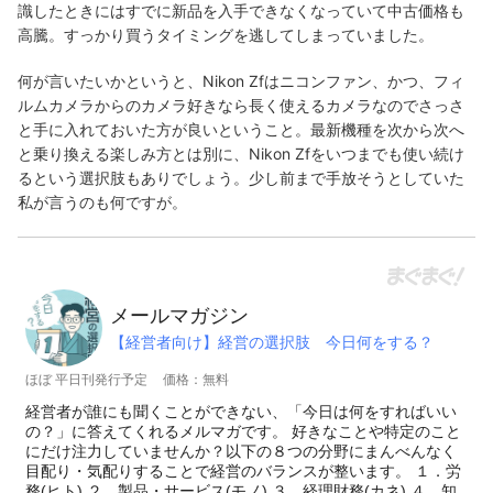
識したときにはすでに新品を入手できなくなっていて中古価格も
高騰。すっかり買うタイミングを逃してしまっていました。
何が言いたいかというと、Nikon Zfはニコンファン、かつ、フィ
ルムカメラからのカメラ好きなら長く使えるカメラなのでさっさ
と手に入れておいた方が良いということ。最新機種を次から次へ
と乗り換える楽しみ方とは別に、Nikon Zfをいつまでも使い続け
るという選択肢もありでしょう。少し前まで手放そうとしていた
私が言うのも何ですが。
メールマガジン
【経営者向け】経営の選択肢 今日何をする？
ほぼ 平日刊発行予定
価格：無料
経営者が誰にも聞くことができない、「今日は何をすればいい
の？」に答えてくれるメルマガです。 好きなことや特定のこと
にだけ注力していませんか？以下の８つの分野にまんべんなく
目配り・気配りすることで経営のバランスが整います。 １．労
務(ヒト) ２．製品・サービス(モノ) ３．経理財務(カネ) ４．知