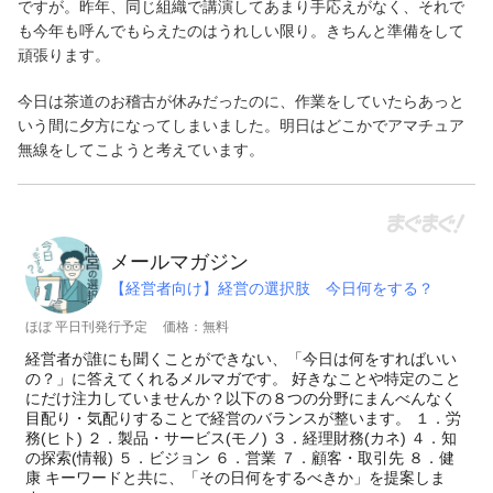
ですが。昨年、同じ組織で講演してあまり手応えがなく、それで
も今年も呼んでもらえたのはうれしい限り。きちんと準備をして
頑張ります。
今日は茶道のお稽古が休みだったのに、作業をしていたらあっと
いう間に夕方になってしまいました。明日はどこかでアマチュア
無線をしてこようと考えています。
メールマガジン
【経営者向け】経営の選択肢 今日何をする？
ほぼ 平日刊発行予定
価格：無料
経営者が誰にも聞くことができない、「今日は何をすればいい
の？」に答えてくれるメルマガです。 好きなことや特定のこと
にだけ注力していませんか？以下の８つの分野にまんべんなく
目配り・気配りすることで経営のバランスが整います。 １．労
務(ヒト) ２．製品・サービス(モノ) ３．経理財務(カネ) ４．知
の探索(情報) ５．ビジョン ６．営業 ７．顧客・取引先 ８．健
康 キーワードと共に、「その日何をするべきか」を提案しま