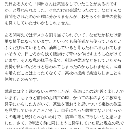
先日ある人から「岡田さんは武道をしていたことがあるのです
か」と尋ねられました。それだけの会話だったので、なぜそんな
質問をされたのか正確に分かりませんが、おそらく仕事中の姿勢
を良くしていたせいかもしれません。
ある関与先ではデスクを割り当てられていて、なぜだか私だけ豪
華な椅子になっています。といっても前任者から使っているだい
ぶくだびれているもの。油断していると背もたれに埋もれてしま
いそうで、日ごろから浅く腰掛けて背中を伸ばすように心がけて
います。そんな私の様子を見て、剣道や柔道などをしていたから
姿勢が良いのだろうと思われてしまったのかもしれません。武道
を嗜んだことはまったくなくて、高校の授業で柔道らしきことを
体験したのみです。
武道には全く縁のない人生でしたが、茶道はこの2年近く楽しんで
います。ちょうど前回のお稽古の時、かつての私のように教室を
見学にいらした方がいて、茶道を習おうと思いついて複数の教室
を見学しているところだそう。自分に合った教室でないとせっか
くの趣味も続けられないわけで、慎重に選んで欲しいなと思いま
した。さて、2年近く前に同じように見学していた私と現在の私で