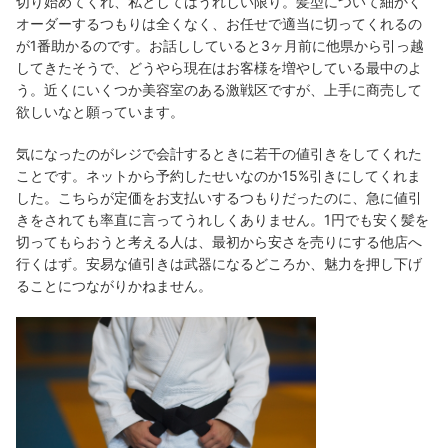
切り始めてくれ、私としてはうれしい限り。髪型について細かく
オーダーするつもりは全くなく、お任せで適当に切ってくれるの
が1番助かるのです。お話ししていると3ヶ月前に他県から引っ越
してきたそうで、どうやら現在はお客様を増やしている最中のよ
う。近くにいくつか美容室のある激戦区ですが、上手に商売して
欲しいなと願っています。
気になったのがレジで会計するときに若干の値引きをしてくれた
ことです。ネットから予約したせいなのか15%引きにしてくれま
した。こちらが定価をお支払いするつもりだったのに、急に値引
きをされても率直に言ってうれしくありません。1円でも安く髪を
切ってもらおうと考える人は、最初から安さを売りにする他店へ
行くはず。安易な値引きは武器になるどころか、魅力を押し下げ
ることにつながりかねません。