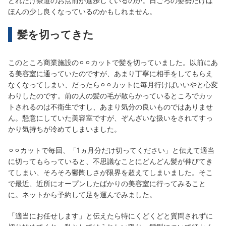
どれだけ茶道のお点前が進歩しているのか。日ごろの姿勢だけは
ほんの少し良くなっているのかもしれません。
髪を切ってきた
このところ商業施設の⚪︎⚪︎カットで髪を切っていました。以前にあ
る美容室に通っていたのですが、あまり丁寧に相手をしてもらえ
なくなってしまい、だったら⚪︎⚪︎カットに毎月行けばいいやと心変
わりしたのです。前の人の髪の毛が散らかっているところでカッ
トされるのは不衛生ですし、あまり気分の良いものではありませ
ん。懇意にしていた美容室ですが、ぞんざいな扱いをされてすっ
かり気持ちが冷めてしまいました。
⚪︎⚪︎カットで毎回、「1ヵ月分だけ切ってください」と伝えて適当
に切ってもらっていると、不思議なことにどんどん髪が伸びてき
てしまい、そろそろ鬱陶しさが限界を超えてしまいました。そこ
で最近、近所にオープンしたばかりの美容室に行ってみること
に。ネットから予約して足を運んでみました。
「適当にお任せします」と伝えたら特にくどくどと質問されずに