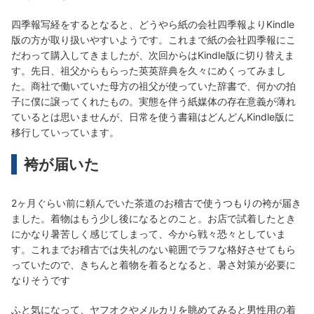
四季報写経をするとなると、どうやら紙の会社四季報よりKindle
版の方が取り扱いやすいようです。これまで紙の会社四季報にこ
だわって購入してきましたが、次回からはKindle版に切り替えま
す。先日、祖父からもらった英英辞典を久々にめくってみまし
た。商社で働いていた母方の祖父が使っていた辞書で、何かの拍
子に僕に譲ってくれたもの。実態を伴う紙媒体の存在意義が薄れ
ているとは思いませんが、日常を使う書籍はどんどんKindle版に
移行していっています。
袴が届いた
2ヶ月ぐらい前に頼んでいた茶道のお稽古で使うつもりの袴が届き
ました。着物はもう少し後になるとのこと。お店で試着したとき
にかなり暑苦しく感じてしまって、今から戦々恐々としていま
す。これまでお稽古では失礼のない範囲でラフな格好させてもら
っていたので、きちんと着物を着るとなると、暑さ対策が必要に
なりそうです
ふと気になって、ヤフオクやメルカリを眺めてみると男性用の着