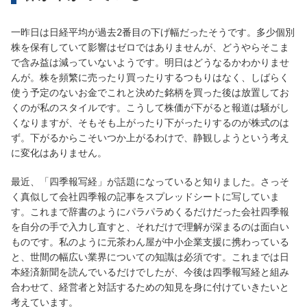
一昨日は日経平均が過去2番目の下げ幅だったそうです。多少個別
株を保有していて影響はゼロではありませんが、どうやらそこま
で含み益は減っていないようです。明日はどうなるかわかりませ
んが。株を頻繁に売ったり買ったりするつもりはなく、しばらく
使う予定のないお金でこれと決めた銘柄を買った後は放置してお
くのが私のスタイルです。こうして株価が下がると報道は騒がし
くなりますが、そもそも上がったり下がったりするのが株式のは
ず。下がるからこそいつか上がるわけで、静観しようという考え
に変化はありません。
最近、「四季報写経」が話題になっていると知りました。さっそ
く真似して会社四季報の記事をスプレッドシートに写していま
す。これまで辞書のようにパラパラめくるだけだった会社四季報
を自分の手で入力し直すと、それだけで理解が深まるのは面白い
ものです。私のように元茶わん屋が中小企業支援に携わっている
と、世間の幅広い業界についての知識は必須です。これまでは日
本経済新聞を読んでいるだけでしたが、今後は四季報写経と組み
合わせて、経営者と対話するための知見を身に付けていきたいと
考えています。