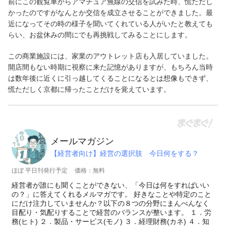
前にこの観覧車からアマチュア無線の交信を試みた時、慌ただし
かったのですがなんとか交信を成立させることができました。最
近になってその時の様子を聞いてくれている人がいたと教えても
らい、お盆休みの間にでも再挑戦してみることにします。
この商業施設には、家業のアウトレット店も入居していました。
開店間もない時期に視察に来た記憶がありますが、もちろん当時
は数年後に近くに引っ越してくることになるとは想像もできず、
慌ただしく京都に帰ったことだけを覚えています。
メールマガジン
【経営者向け】経営の選択肢 今日何をする？
ほぼ 平日刊発行予定
価格：無料
経営者が誰にも聞くことができない、「今日は何をすればいい
の？」に答えてくれるメルマガです。 好きなことや特定のこと
にだけ注力していませんか？以下の８つの分野にまんべんなく
目配り・気配りすることで経営のバランスが整います。 １．労
務(ヒト) ２．製品・サービス(モノ) ３．経理財務(カネ) ４．知