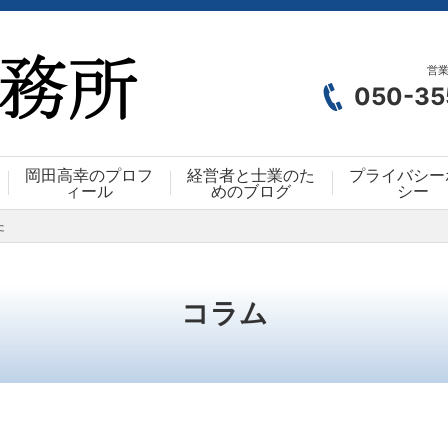
営業
050-35
岡田高幸のプロフ
経営者と士業のた
プライバシー
ィール
めのブログ
シー
た
コラム