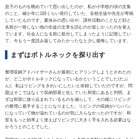
息子のものを眺めていて思い出したのが、私が小学校の頃の文集
のこと。確か年に2回くらい発行していた、全校生徒や先生が寄稿
していたものです。夏休みの思い出や、課外活動のことなど顔と
名前が一致しない他の生徒の文章を読むのが楽しかったのを覚え
ています。社会人になる前に処分してしまったように記憶してい
て、今もう一度読み返してみたかったなと少し後悔しています。
まずはボトルネックを探り出す
整理収納アドバイザーさんが最初にヒアリングしようとされたの
が、どこがボトルネックになっているかということでした(たぶ
ん)。私はリビングをきれいにしたいと依頼していたのですが、問
題はそこではなくて収納部屋と化していた和室にあると判明。ま
ずは和室に放り込まれているものを減らして、その後にリビング
の整理に着手することになりました。リビングの収納がパンパン
になっていて物が溢れているのが気に入らなかったのですが、和
室をもっと効率よく使えばリビングに大きく手を入れる必要はな
かろうとのことでした。