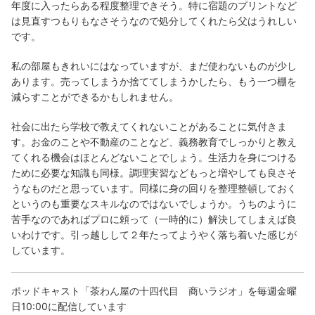
年度に入ったらある程度整理できそう。特に宿題のプリントなど
は見直すつもりもなさそうなので処分してくれたら父はうれしい
です。
私の部屋もきれいにはなっていますが、まだ使わないものが少し
あります。売ってしまうか捨ててしまうかしたら、もう一つ棚を
減らすことができるかもしれません。
社会に出たら学校で教えてくれないことがあることに気付きま
す。お金のことや不動産のことなど、義務教育でしっかりと教え
てくれる機会はほとんどないことでしょう。生活力を身につける
ために必要な知識も同様。調理実習などもっと増やしても良さそ
うなものだと思っています。同様に身の回りを整理整頓しておく
というのも重要なスキルなのではないでしょうか。うちのように
苦手なのであればプロに頼って（一時的に）解決してしまえば良
いわけです。引っ越しして２年たってようやく落ち着いた感じが
しています。
ポッドキャスト「茶わん屋の十四代目 商いラジオ」を毎週金曜
日10:00に配信しています