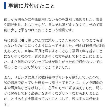
事前に片付けたこと
前日から明らかに今後使用しないものを選別し始めました。食器
や調理器具、おもちゃなど。量はそれほど多くなくて、せめて事
前に少しは手をつけておこうという程度です。
特に食器は引っ越しのたびに減らしてきたものの、いつまでも使
わないものが目につくようになってきました。例えば雑煮椀が2揃
えあったり。来年の正月は帰省することなく福岡で年を越すこと
になりそうなので、質の良さそうな方を残しておくことにしまし
た。また耐熱のマグカップは妹が欲しがったので何かのついでに
送ることに。少し減らすことができました。
また、リビングに息子の教科書やプリントが散乱していたので、
私の部屋で使っていた棚を一つ割り当てることに。カメラ関係の
本や写真集などを移動して、息子のものに置き換えました。明ら
かに保存しておく必要がなさそうなプリントなどもありました
が、とりあえず全部取っておくことにして、後は本人に任せま
す。