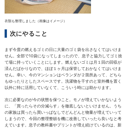
衣類も整理しました（画像はイメージ）
次にやること
まず今度の燃えるゴミの日に大量のゴミ袋を出さなくてはいけま
せん。全部で10袋になってしまったので、息子と協力してゴミ捨
て場に持っていくことにします。燃えないゴミは月１回の回収が
済んだばかりなので、ほぼ１ヶ月は保管しておかなくてはいけま
せん。幸い、今のマンションはベランダが２箇所あって、どちら
もゆったりとしたスペースです。洗濯物を干すのと室外機を置く
以外に特に活用していなくて、こういう時には助かります。
次に必要なのが今の状態を保つこと。モノが増えていかないよう
に、「買ったらその分減らす」を徹底しないといけません。うち
の家族は買ったら買いっぱなしでどんどんと物量が増えていって
しまうので、今回の整理整頓を機に改善していったら良いなと考
えています。息子の教科書やプリントが増え続けているのは、新