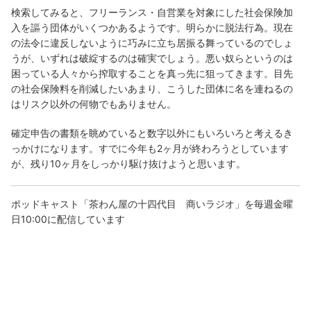
検索してみると、フリーランス・自営業を対象にした社会保険加
入を謳う団体がいくつかあるようです。明らかに脱法行為。現在
の法令に違反しないように巧みに立ち居振る舞っているのでしょ
うが、いずれは破綻するのは確実でしょう。悪い奴らというのは
困っている人々から搾取することを真っ先に狙ってきます。目先
の社会保険料を削減したいあまり、こうした団体に名を連ねるの
はリスク以外の何物でもありません。
確定申告の書類を眺めていると数字以外にもいろいろと考えるき
っかけになります。すでに今年も2ヶ月が終わろうとしています
が、残り10ヶ月をしっかり駆け抜けようと思います。
ポッドキャスト「茶わん屋の十四代目 商いラジオ」を毎週金曜
日10:00に配信しています