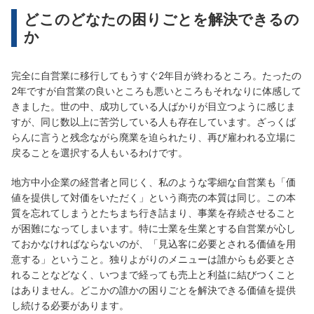
どこのどなたの困りごとを解決できるの
か
完全に自営業に移行してもうすぐ2年目が終わるところ。たったの
2年ですが自営業の良いところも悪いところもそれなりに体感して
きました。世の中、成功している人ばかりが目立つように感じま
すが、同じ数以上に苦労している人も存在しています。ざっくば
らんに言うと残念ながら廃業を迫られたり、再び雇われる立場に
戻ることを選択する人もいるわけです。
地方中小企業の経営者と同じく、私のような零細な自営業も「価
値を提供して対価をいただく」という商売の本質は同じ。この本
質を忘れてしまうとたちまち行き詰まり、事業を存続させること
が困難になってしまいます。特に士業を生業とする自営業が心し
ておかなければならないのが、「見込客に必要とされる価値を用
意する」ということ。独りよがりのメニューは誰からも必要とさ
れることなどなく、いつまで経っても売上と利益に結びつくこと
はありません。どこかの誰かの困りごとを解決できる価値を提供
し続ける必要があります。