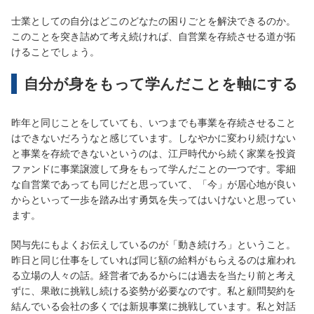
士業としての自分はどこのどなたの困りごとを解決できるのか。
このことを突き詰めて考え続ければ、自営業を存続させる道が拓
けることでしょう。
自分が身をもって学んだことを軸にする
昨年と同じことをしていても、いつまでも事業を存続させること
はできないだろうなと感じています。しなやかに変わり続けない
と事業を存続できないというのは、江戸時代から続く家業を投資
ファンドに事業譲渡して身をもって学んだことの一つです。零細
な自営業であっても同じだと思っていて、「今」が居心地が良い
からといって一歩を踏み出す勇気を失ってはいけないと思ってい
ます。
関与先にもよくお伝えしているのが「動き続けろ」ということ。
昨日と同じ仕事をしていれば同じ額の給料がもらえるのは雇われ
る立場の人々の話。経営者であるからには過去を当たり前と考え
ずに、果敢に挑戦し続ける姿勢が必要なのです。私と顧問契約を
結んでいる会社の多くでは新規事業に挑戦しています。私と対話