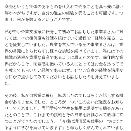
商売というと実体のあるものを仕入れて売ることを真っ先に思い
浮かべがちですが、自分の過去の経験を売ることも可能です。つ
まり、何かを教えるということです。
私が中小企業支援家に転身して初めてお話しした事業者さんに対
しては、その後何度も対話を続けていく過程で「経験を売る」こ
とを提案していました。農業を営んでいるその事業者さんは、業
界の常識にとらわらずに様々な挑戦を続けています。私にはその
挑戦の過程が貴重な資産であるように思えたのです。保守的な業
界だからこそ、閉塞感を抱いている人にとってはお金を払ってで
も教えてもらいたい経験であるはず。ぜひご自身の経験を講座か
なにかで提供してみてくださいとお話ししたのを覚えていまし
た。
その後、私が自営業に移行し転居したのでしばらくお話しする機
会がありませんでした。ところが、ついこのあいだ近況をお知ら
せしてくれました。専門学校で学生を相手に講演する機会があっ
たとのことで、これまでの挑戦とその成果を評価されて教壇に立
つことができたのでしょう。「今後は講演業も仕事の一つにでき
るように学びを続けていきます」と頼もしく結んでくれていまし