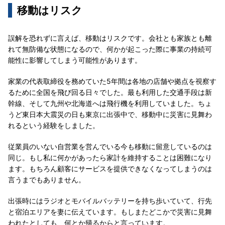
移動はリスク
誤解を恐れずに言えば、移動はリスクです。会社とも家族とも離
れて無防備な状態になるので、何かが起こった際に事業の持続可
能性に影響してしまう可能性があります。
家業の代表取締役を務めていた5年間は各地の店舗や拠点を視察す
るために全国を飛び回る日々でした。最も利用した交通手段は新
幹線、そして九州や北海道へは飛行機を利用していました。ちょ
うど東日本大震災の日も東京に出張中で、移動中に災害に見舞わ
れるという経験をしました。
従業員のいない自営業を営んでいる今も移動に留意しているのは
同じ。もし私に何かがあったら家計を維持することは困難になり
ます。もちろん顧客にサービスを提供できなくなってしまうのは
言うまでもありません。
出張時にはラジオとモバイルバッテリーを持ち歩いていて、行先
と宿泊エリアを妻に伝えています。もしまたどこかで災害に見舞
われたとしても、何とか帰るからと言っています。