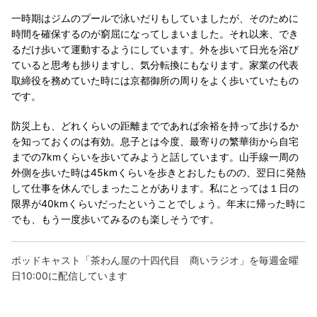
一時期はジムのプールで泳いだりもしていましたが、そのために
時間を確保するのが窮屈になってしまいました。それ以来、でき
るだけ歩いて運動するようにしています。外を歩いて日光を浴び
ていると思考も捗りますし、気分転換にもなります。家業の代表
取締役を務めていた時には京都御所の周りをよく歩いていたもの
です。
防災上も、どれくらいの距離までであれば余裕を持って歩けるか
を知っておくのは有効。息子とは今度、最寄りの繁華街から自宅
までの7kmくらいを歩いてみようと話しています。山手線一周の
外側を歩いた時は45kmくらいを歩きとおしたものの、翌日に発熱
して仕事を休んでしまったことがあります。私にとっては１日の
限界が40kmくらいだったということでしょう。年末に帰った時に
でも、もう一度歩いてみるのも楽しそうです。
ポッドキャスト「茶わん屋の十四代目 商いラジオ」を毎週金曜
日10:00に配信しています