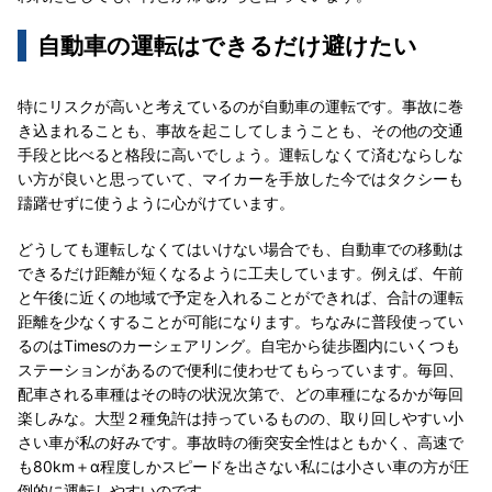
自動車の運転はできるだけ避けたい
特にリスクが高いと考えているのが自動車の運転です。事故に巻
き込まれることも、事故を起こしてしまうことも、その他の交通
手段と比べると格段に高いでしょう。運転しなくて済むならしな
い方が良いと思っていて、マイカーを手放した今ではタクシーも
躊躇せずに使うように心がけています。
どうしても運転しなくてはいけない場合でも、自動車での移動は
できるだけ距離が短くなるように工夫しています。例えば、午前
と午後に近くの地域で予定を入れることができれば、合計の運転
距離を少なくすることが可能になります。ちなみに普段使ってい
るのはTimesのカーシェアリング。自宅から徒歩圏内にいくつも
ステーションがあるので便利に使わせてもらっています。毎回、
配車される車種はその時の状況次第で、どの車種になるかが毎回
楽しみな。大型２種免許は持っているものの、取り回しやすい小
さい車が私の好みです。事故時の衝突安全性はともかく、高速で
も80km＋α程度しかスピードを出さない私には小さい車の方が圧
倒的に運転しやすいのです。